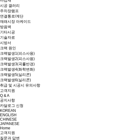
마감재
시공 갤러리
주차장램프
연결통로/계단
재래시장 아케이드
방음벽
기타시공
기술자료
시방서
크랙 원인
크랙발생1(피스사용)
크랙발생2(피스사용)
크랙발생3(곡률반경)
크랙발생4(화학변화)
크랙발생5(실리콘)
크랙발생6(실리콘)
취급 및 시공시 유의사항
고객지원
Q & A
공지사항
카달로그 신청
KOREAN
ENGLISH
CHINESE
JAPANESE
Home
고객지원
질문과 답변