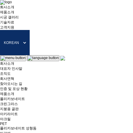
회사소개
제품소개
시공 갤러리
기술자료
고객지원
회사소개
대표자 인사말
조직도
회사연혁
찾아오시는 길
인증 및 포상 현황
제품소개
폴리카보네이트
크린그라스
지붕용 골판
아키라이트
아크릴
PET
폴리카보네이트 성형돔