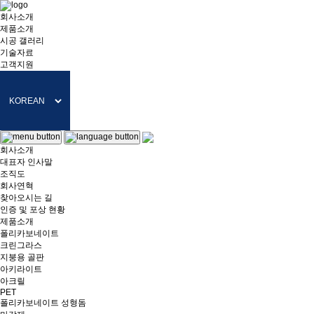
회사소개
제품소개
시공 갤러리
기술자료
고객지원
회사소개
대표자 인사말
조직도
회사연혁
찾아오시는 길
인증 및 포상 현황
제품소개
폴리카보네이트
크린그라스
지붕용 골판
아키라이트
아크릴
PET
폴리카보네이트 성형돔