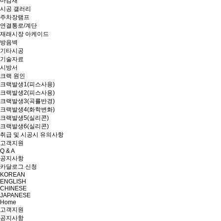
마감재
시공 갤러리
주차장램프
연결통로/계단
재래시장 아케이드
방음벽
기타시공
기술자료
시방서
크랙 원인
크랙발생1(피스사용)
크랙발생2(피스사용)
크랙발생3(곡률반경)
크랙발생4(화학변화)
크랙발생5(실리콘)
크랙발생6(실리콘)
취급 및 시공시 유의사항
고객지원
Q & A
공지사항
카달로그 신청
KOREAN
ENGLISH
CHINESE
JAPANESE
Home
고객지원
공지사항