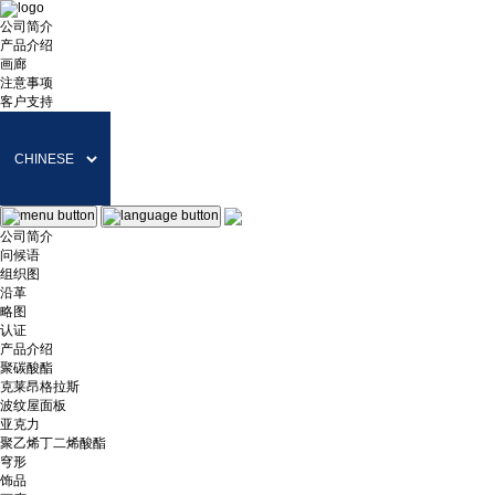
公司简介
产品介绍
画廊
注意事项
客户支持
公司简介
问候语
组织图
沿革
略图
认证
产品介绍
聚碳酸酯
克莱昂格拉斯
波纹屋面板
亚克力
聚乙烯丁二烯酸酯
穹形
饰品