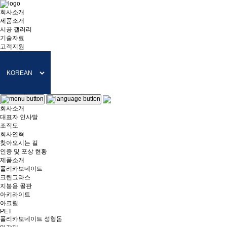
회사소개
제품소개
시공 갤러리
기술자료
고객지원
회사소개
대표자 인사말
조직도
회사연혁
찾아오시는 길
인증 및 포상 현황
제품소개
폴리카보네이트
크린그라스
지붕용 골판
아키라이트
아크릴
PET
폴리카보네이트 성형돔