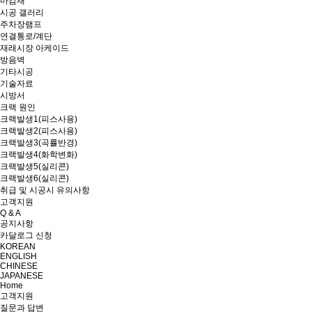
마감재
시공 갤러리
주차장램프
연결통로/계단
재래시장 아케이드
방음벽
기타시공
기술자료
시방서
크랙 원인
크랙발생1(피스사용)
크랙발생2(피스사용)
크랙발생3(곡률반경)
크랙발생4(화학변화)
크랙발생5(실리콘)
크랙발생6(실리콘)
취급 및 시공시 유의사항
고객지원
Q & A
공지사항
카달로그 신청
KOREAN
ENGLISH
CHINESE
JAPANESE
Home
고객지원
질문과 답변