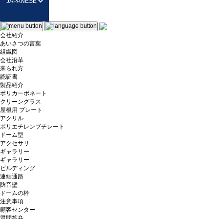
会社紹介
あいさつの言葉
組織図
会社沿革
来られ方
認証書
製品紹介
ポリカーボネート
クリーングラス
屋根用 プレート
アクリル
ポリエチレンブチレート
ドーム型
アクセサリ
ギャラリー
ギャラリー
ビルディング
連結通路
防音壁
ドームの枠
注意事項
顧客センター
質問答弁