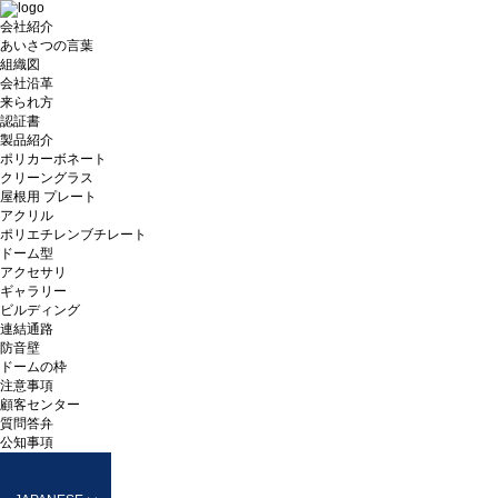
会社紹介
あいさつの言葉
組織図
会社沿革
来られ方
認証書
製品紹介
ポリカーボネート
クリーングラス
屋根用 プレート
アクリル
ポリエチレンブチレート
ドーム型
アクセサリ
ギャラリー
ビルディング
連結通路
防音壁
ドームの枠
注意事項
顧客センター
質問答弁
公知事項