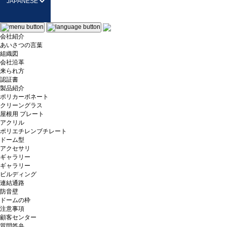
会社紹介
あいさつの言葉
組織図
会社沿革
来られ方
認証書
製品紹介
ポリカーボネート
クリーングラス
屋根用 プレート
アクリル
ポリエチレンブチレート
ドーム型
アクセサリ
ギャラリー
ギャラリー
ビルディング
連結通路
防音壁
ドームの枠
注意事項
顧客センター
質問答弁