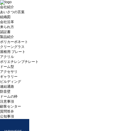
会社紹介
あいさつの言葉
組織図
会社沿革
来られ方
認証書
製品紹介
ポリカーボネート
クリーングラス
屋根用 プレート
アクリル
ポリエチレンブチレート
ドーム型
アクセサリ
ギャラリー
ビルディング
連結通路
防音壁
ドームの枠
注意事項
顧客センター
質問答弁
公知事項