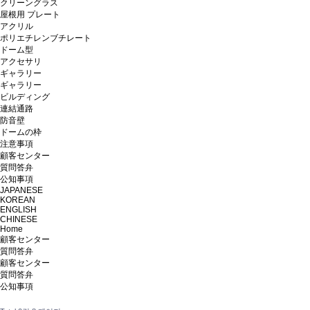
クリーングラス
屋根用 プレート
アクリル
ポリエチレンブチレート
ドーム型
アクセサリ
ギャラリー
ギャラリー
ビルディング
連結通路
防音壁
ドームの枠
注意事項
顧客センター
質問答弁
公知事項
JAPANESE
KOREAN
ENGLISH
CHINESE
Home
顧客センター
質問答弁
顧客センター
質問答弁
公知事項