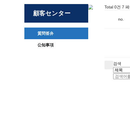
Total 0건
7 
顧客センター
no.
質問答弁
公知事項
검색