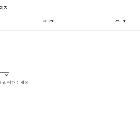
페이지
subject
writer