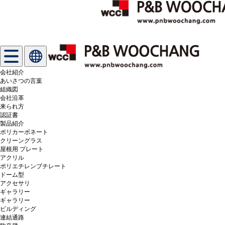
会社紹介
あいさつの言葉
組織図
会社沿革
来られ方
認証書
製品紹介
ポリカーボネート
クリーングラス
屋根用 プレート
アクリル
ポリエチレンブチレート
ドーム型
アクセサリ
ギャラリー
ギャラリー
ビルディング
連結通路