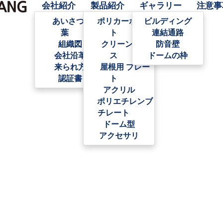
会社紹介
製品紹介
ギャラリー
注意事
あいさつの言
ポリカーボネー
ビルディング
葉
ト
連結通路
組織図
クリーングラ
防音壁
会社沿革
ス
ドームの枠
来られ方
屋根用 プレー
認証書
ト
アクリル
ポリエチレンブ
チレート
ドーム型
アクセサリ