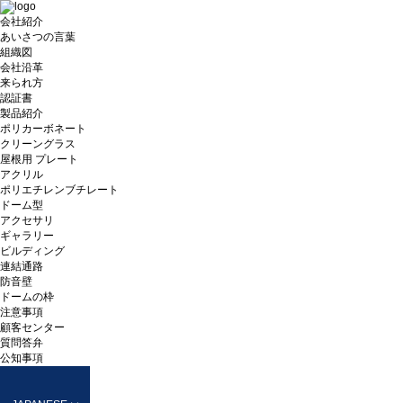
会社紹介
あいさつの言葉
組織図
会社沿革
来られ方
認証書
製品紹介
ポリカーボネート
クリーングラス
屋根用 プレート
アクリル
ポリエチレンブチレート
ドーム型
アクセサリ
ギャラリー
ビルディング
連結通路
防音壁
ドームの枠
注意事項
顧客センター
質問答弁
公知事項