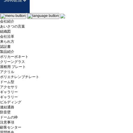
会社紹介
あいさつの言葉
組織図
会社沿革
来られ方
認証書
製品紹介
ポリカーボネート
クリーングラス
屋根用 プレート
アクリル
ポリエチレンブチレート
ドーム型
アクセサリ
ギャラリー
ギャラリー
ビルディング
連結通路
防音壁
ドームの枠
注意事項
顧客センター
質問答弁